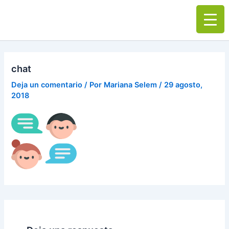
Ir
Main
al
Men
contenido
chat
Deja un comentario
/ Por
Mariana Selem
/
29 agosto,
2018