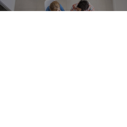
¿Qué son los
Mecanismos
Alternativos de
Solución de
Controversias?
Los Mecanismos Alternativos de Solución de
Controversias (
MASC
) son aquellos procedimientos
establecidos en la ley que se presentan como opciones