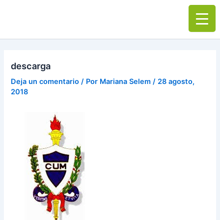
Ir
Main
al
Men
contenido
descarga
Deja un comentario
/ Por
Mariana Selem
/
28 agosto,
2018