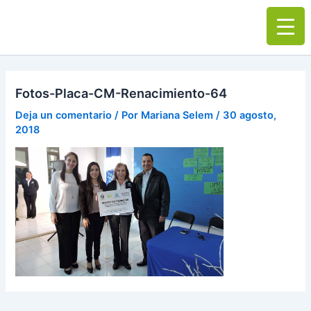
Ir
Main
al
Men
contenido
Fotos-Placa-CM-Renacimiento-64
Deja un comentario
/ Por
Mariana Selem
/
30 agosto,
2018