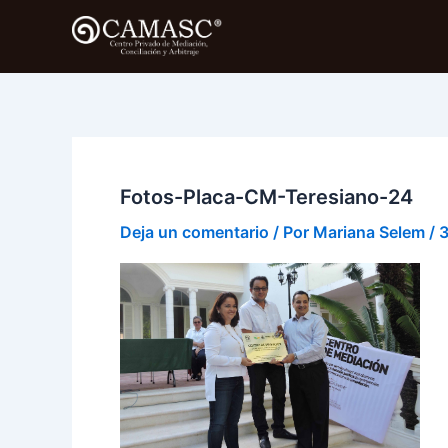
Ir
al
contenido
Fotos-Placa-CM-Teresiano-24
Deja un comentario
/ Por
Mariana Selem
/
3