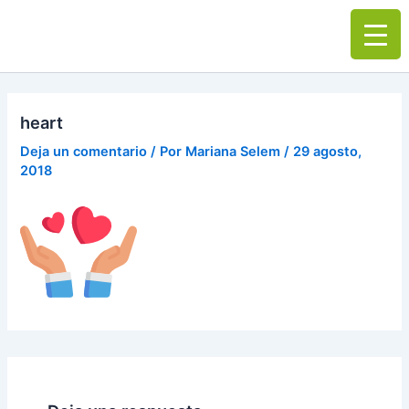
Ir
Main
al
Men
contenido
heart
Deja un comentario
/ Por
Mariana Selem
/
29 agosto,
2018