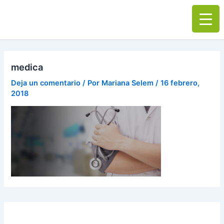
Ir
Main
al
Men
contenido
medica
Deja un comentario
/ Por
Mariana Selem
/
16 febrero,
2018