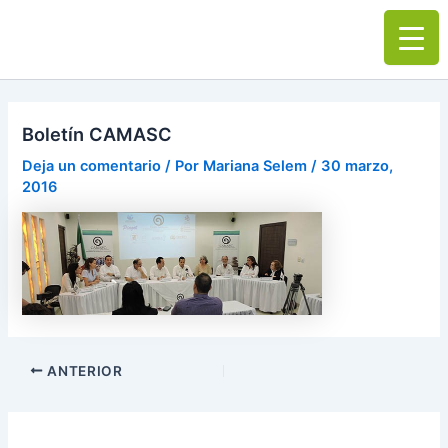
Ir
Main
al
Men
contenido
Boletín CAMASC
Deja un comentario
/ Por
Mariana Selem
/
30 marzo,
2016
ANTERIOR