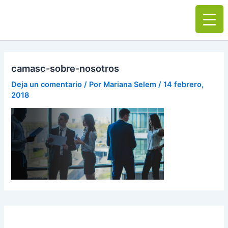
Ir
Main
al
Men
contenido
camasc-sobre-nosotros
Deja un comentario
/ Por
Mariana Selem
/
14 febrero,
2018