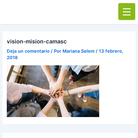
Ir
Main
al
Men
contenido
vision-mision-camasc
Deja un comentario
/ Por
Mariana Selem
/
13 febrero,
2018