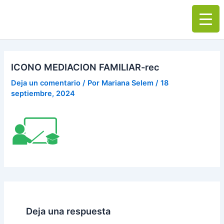
Ir
Main
al
Men
contenido
ICONO MEDIACION FAMILIAR-rec
Deja un comentario
/ Por
Mariana Selem
/
18
septiembre, 2024
Deja una respuesta