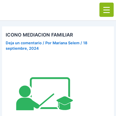
Ir
Main
al
Men
contenido
ICONO MEDIACION FAMILIAR
Deja un comentario
/ Por
Mariana Selem
/
18
septiembre, 2024