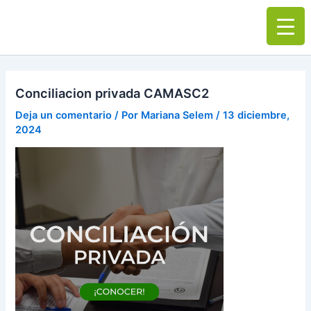
Ir
Main
al
Men
contenido
Conciliacion privada CAMASC2
Deja un comentario
/ Por
Mariana Selem
/
13 diciembre,
2024