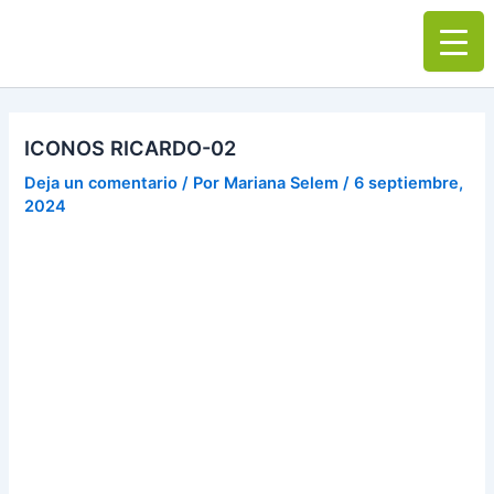
Ir
Main
al
Men
contenido
ICONOS RICARDO-02
Deja un comentario
/ Por
Mariana Selem
/
6 septiembre,
2024