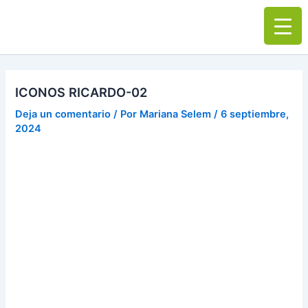
Ir
Main
al
Men
contenido
ICONOS RICARDO-02
Deja un comentario
/ Por
Mariana Selem
/
6 septiembre,
2024