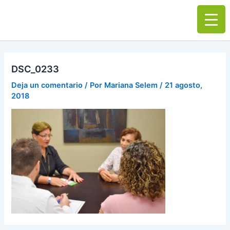
Ir
Main
al
Men
contenido
DSC_0233
Deja un comentario
/ Por
Mariana Selem
/
21 agosto,
2018