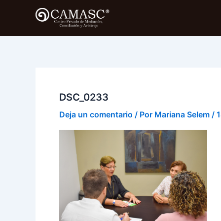
Ir
al
contenido
DSC_0233
Deja un comentario
/ Por
Mariana Selem
/
1