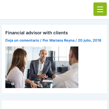
Ir
Main
al
Men
contenido
Financial advisor with clients
Deja un comentario
/ Por
Mariana Reyna
/
20 julio, 2018