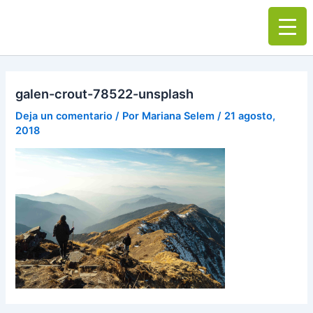
Ir
Main
al
Men
contenido
galen-crout-78522-unsplash
Deja un comentario
/ Por
Mariana Selem
/
21 agosto,
2018