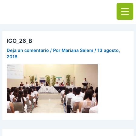
Ir
Main
al
Men
contenido
IGO_26_B
Deja un comentario
/ Por
Mariana Selem
/
13 agosto,
2018