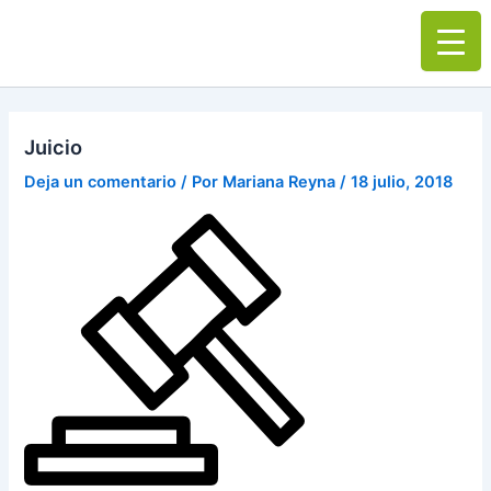
Ir
Main
al
Men
contenido
Juicio
Deja un comentario
/ Por
Mariana Reyna
/
18 julio, 2018