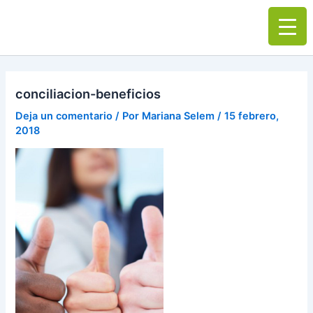
Ir
Main
al
Men
contenido
conciliacion-beneficios
Deja un comentario
/ Por
Mariana Selem
/
15 febrero,
2018