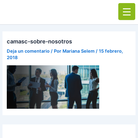
Ir
Main
al
Men
contenido
camasc-sobre-nosotros
Deja un comentario
/ Por
Mariana Selem
/
15 febrero,
2018