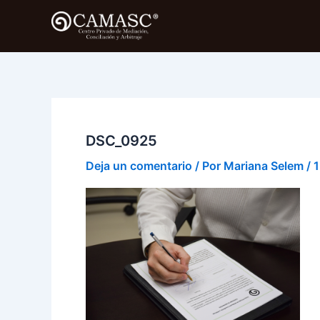
Ir
al
contenido
DSC_0925
Deja un comentario
/ Por
Mariana Selem
/
1