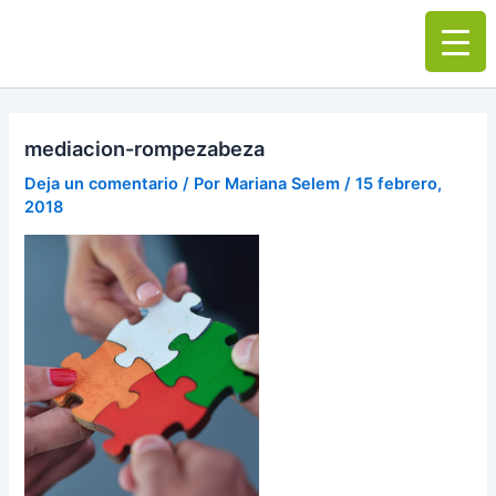
Ir
Main
al
Men
contenido
mediacion-rompezabeza
Deja un comentario
/ Por
Mariana Selem
/
15 febrero,
2018