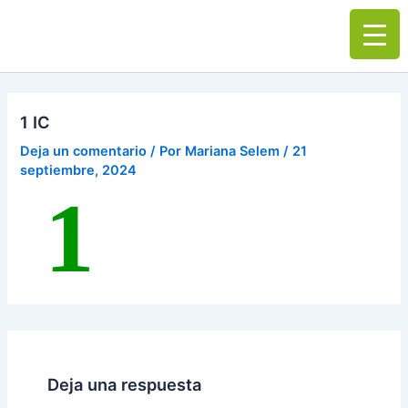
Ir
Main
al
Men
contenido
1 IC
Deja un comentario
/ Por
Mariana Selem
/
21
septiembre, 2024
Deja una respuesta