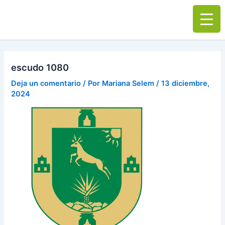
Ir
Main
al
Men
contenido
escudo 1080
Deja un comentario
/ Por
Mariana Selem
/
13 diciembre,
2024