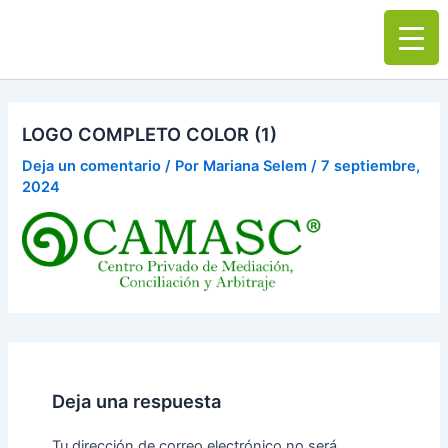
Ir
Main
al
Men
contenido
LOGO COMPLETO COLOR (1)
Deja un comentario
/ Por
Mariana Selem
/
7 septiembre,
2024
Deja una respuesta
Tu dirección de correo electrónico no será