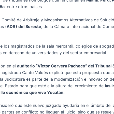
al de tribunales homólogos que funcionan en
Miami, Perú, 
aña
, entre otros países.
 Comité de Arbitraje y Mecanismos Alternativos de Soluci
as (
ADR) del Sureste
, de la Cámara Internacional de Come
e los magistrados de la sala mercantil, colegios de abogad
as en derecho de universidades y del sector empresarial.
ión en el
auditorio “Víctor Cervera Pacheco” del Tribunal 
magistrada Canto Valdés explicó que esta propuesta que an
la Judicatura es parte de la modernización e innovación de
del Estado para que esté a la altura del crecimiento de
las 
ollo económico que vive Yucatán.
sideró que este nuevo juzgado ayudaría en el ámbito del
 partes en conflicto no lleguen al juicio, sino que se resuel