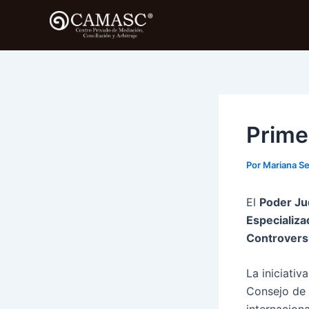
Ir
al
contenido
Prime
Por
Mariana S
El
Poder Ju
Especializa
Controvers
La iniciativ
Consejo de 