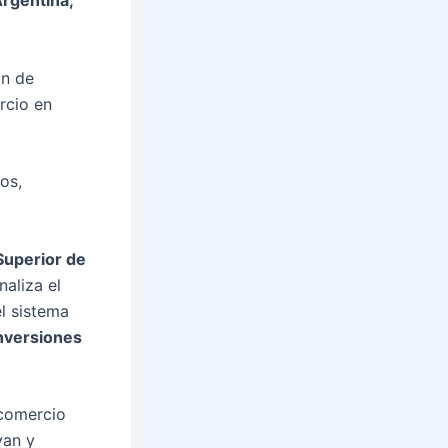
Argentina,
ón de
rcio en
os,
Superior de
aliza el
l sistema
inversiones
 comercio
van y