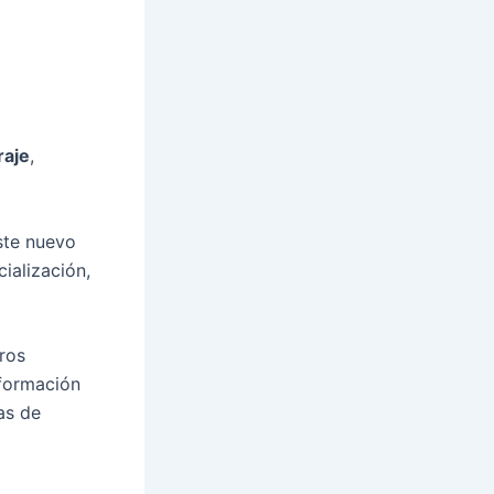
raje
,
ste nuevo
cialización,
ros
nformación
as de