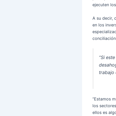
ejecuten los
A su decir,
en los inver
especializa
conciliación
“Si este
desahog
trabajo 
“Estamos mu
los sectore
ellos es al