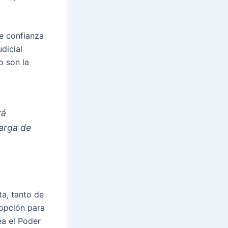
ee confianza
dicial
o son la
rá
carga de
ta, tanto de
opción para
ea el Poder