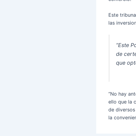
Este tribun
las inversio
“Este Po
de cert
que opt
“No hay ant
ello que la
de diversos
la convenie