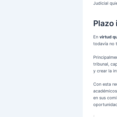
Judicial qu
Plazo 
En
virtud q
todavía no 
Principalme
tribunal, ca
y crear la i
Con esta re
académicos 
en sus comi
oportunidad