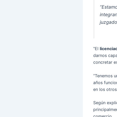
“Estamo
integra
juzgado
“El
licenci
darnos capa
concretar e
“Tenemos 
años funcio
en los otro
Según explic
principalme
comercio.