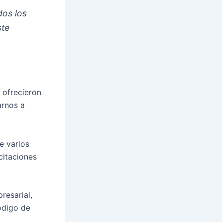
dos los
ste
n ofrecieron
arnos a
e varios
citaciones
resarial,
código de