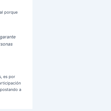
nal porque
 garante
rsonas
, es por
articipación
apostando a